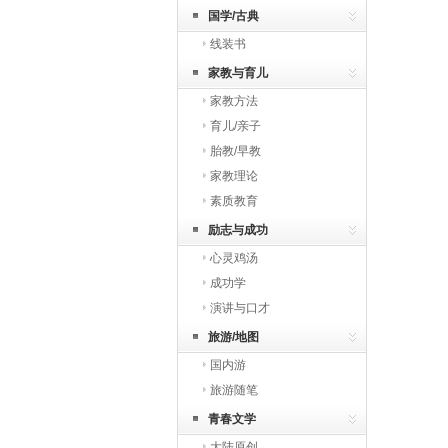
国学/古典
线装书
家教与育儿
家教方法
育儿/亲子
胎教/早教
家教理论
素质教育
励志与成功
心灵鸡汤
成功学
演讲与口才
旅游/地图
国内游
旅游随笔
青春文学
大陆原创