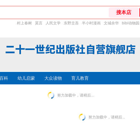
村上春树
莫言
人民文学
东野圭吾
半小时漫画
文城余华
bibi动物园
百科
幼儿启蒙
大众读物
育儿教育
努力加载中，请稍后...
努力加载中，请稍后...