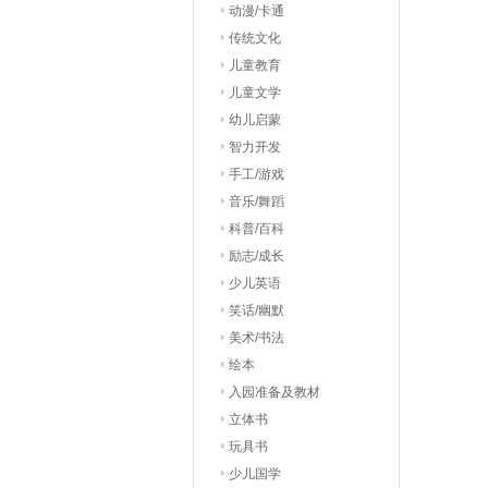
动漫/卡通
传统文化
儿童教育
儿童文学
幼儿启蒙
智力开发
手工/游戏
音乐/舞蹈
科普/百科
励志/成长
少儿英语
笑话/幽默
美术/书法
绘本
入园准备及教材
立体书
玩具书
少儿国学