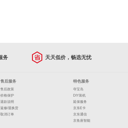
服务
天天低价，畅选无忧
售后服务
特色服务
售后政策
夺宝岛
价格保护
DIY装机
退款说明
延保服务
返修/退换货
京东E卡
取消订单
京东通信
京鱼座智能