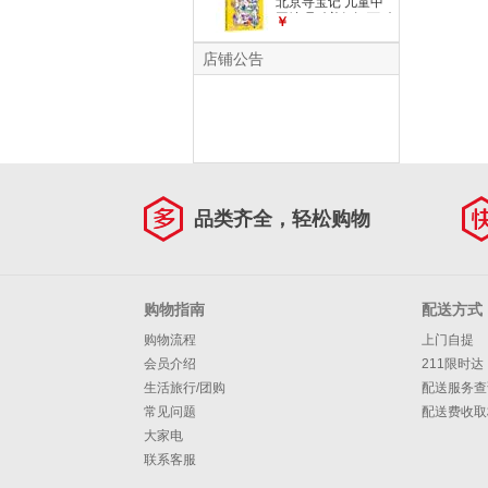
北京寻宝记 儿童中
读一升二暑假衔接小
国地理科普知识百科
￥
升初儿童礼物京东自
漫画书6-14岁儿童
营正版
科普人文地理科普漫
店铺公告
画小学生课外阅读一
升二暑假衔接小升初
儿童礼物京东自营正
版
品类齐全，轻松购物
购物指南
配送方式
购物流程
上门自提
会员介绍
211限时达
生活旅行/团购
配送服务查
常见问题
配送费收取
大家电
联系客服