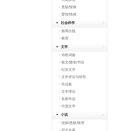
悬疑/惊悚
爱情/情感
社会科学
新闻出版
教育
文学
诗歌词曲
散文/随笔/书信
纪实文学
文学评论与研究
作品集
文学理论
名家作品
中国文学
小说
侦探/悬疑/推理
四大名著